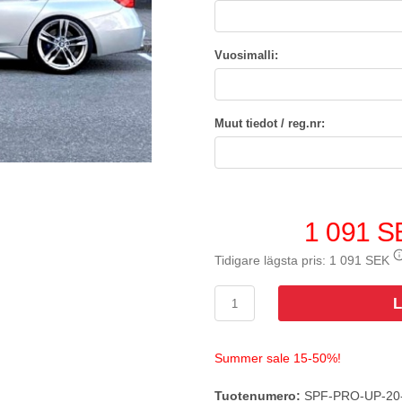
Vuosimalli:
Muut tiedot / reg.nr:
1 091 S
Tidigare lägsta pris:
1 091 SEK
L
Summer sale 15-50%!
Tuotenumero:
SPF-PRO-UP-20