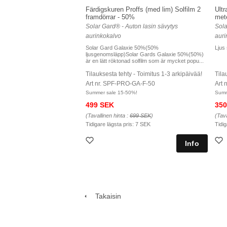
Färdigskuren Proffs (med lim) Solfilm 2
Ult
framdörrar - 50%
met
Solar Gard® - Auton lasin sävytys
Sola
aurinkokalvo
auri
Solar Gard Galaxie 50%(50%
Ljus 
ljusgenomsläpp)Solar Gards Galaxie 50%(50%)
är en lätt röktonad solfilm som är mycket popu...
Tilauksesta tehty - Toimitus 1-3 arkipäivää!
Tila
Art nr. SPF-PRO-GA-F-50
Art
Summer sale 15-50%!
Summ
499 SEK
350
(Tavallinen hinta :
699 SEK
)
(Tava
Tidigare lägsta pris:
7 SEK
Tidig
Takaisin