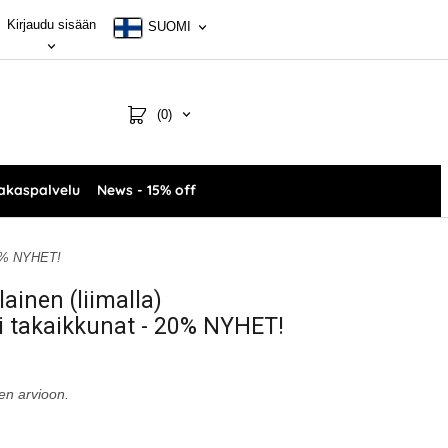
Kirjaudu sisään
SUOMI
(0)
akaspalvelu
News - 15% off
 20% NYHET!
ainen (liimalla)
i takaikkunat - 20% NYHET!
en arvioon.