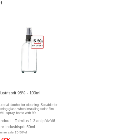
ht
dustrisprit 98% - 100ml
ustrial alcohol for cleaning. Suitable for
aning glass when installing solar film.
ML spray bottle with 99...
ndardi - Toimitus 1-3 arkipäivää!
 nr. industrisprit-50ml
mmer sale 15-50%!