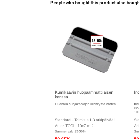
People who bought this product also boug
Kumikaavin huopaammattilaisen
In
kanssa
Huovalla suojakalvojen kiinnitystä varten
Ind
cle
100
Standardi - Toimitus 1-3 arkipäivää!
Sta
Art nr. TOOL_10x7-m-felt
Art
Summer sale 15-50%!
Su