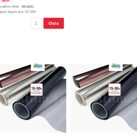
 SEK
vallinen hinta :
99 SEK
)
igare lägsta pris:
50 SEK
Osta