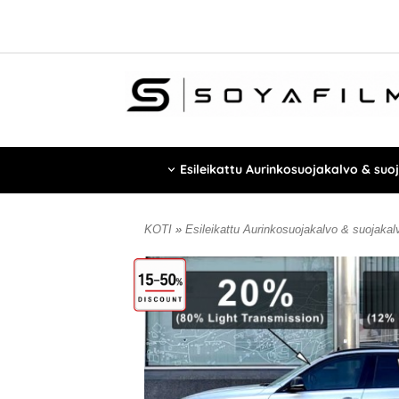
Esileikattu Aurinkosuojakalvo & suo
KOTI
»
Esileikattu Aurinkosuojakalvo & suojaka