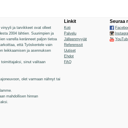
Linkit
Seuraa 
inyyli ja tarvikkeet ovat olleet
Koti
Facebo
sta 2004 lähtien. Suurimpien ja
Palvelu
Instagr
n varrella keränneet paljon tietoa
Jälleenmyyjät
YouTub
 tarkoittaa, että Työskentele vain
Referenssit
jen leikkaamisen ja asennuksen
Uutiset
Ehdot
toimittajaksi, sinut valitaan
FAQ
joneuvoon, olet varmaan nähnyt tai
illamme.
aan mahdollisen hinnan
jaksi.