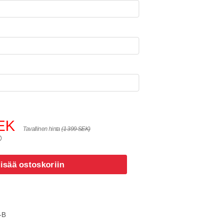
EK
Tavallinen hinta
(1 399 SEK)
isää ostoskoriin
-B