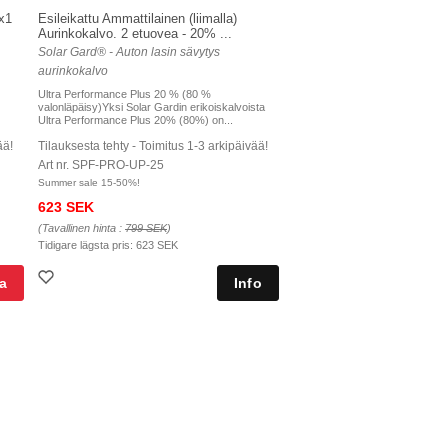
x1
Esileikattu Ammattilainen (liimalla)
Aurinkokalvo. 2 etuovea - 20% ...
Solar Gard® - Auton lasin sävytys
aurinkokalvo
Ultra Performance Plus 20 % (80 %
valonläpäisy)Yksi Solar Gardin erikoiskalvoista
Ultra Performance Plus 20% (80%) on...
ää!
Tilauksesta tehty - Toimitus 1-3 arkipäivää!
Art nr. SPF-PRO-UP-25
Summer sale 15-50%!
623 SEK
(Tavallinen hinta :
799 SEK
)
Tidigare lägsta pris:
623 SEK
a