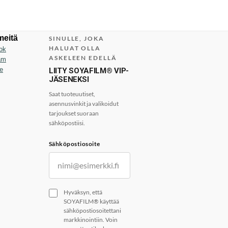
meitä
SINULLE, JOKA
HALUAT OLLA
ok
ASKELEEN EDELLÄ
am
e
LIITY SOYAFILM® VIP-
JÄSENEKSI
Saat tuoteuutiset,
asennusvinkit ja valikoidut
tarjoukset suoraan
sähköpostiisi.
Sähköpostiosoite
Hyväksyn, että
SOYAFILM® käyttää
sähköpostiosoitettani
markkinointiin. Voin