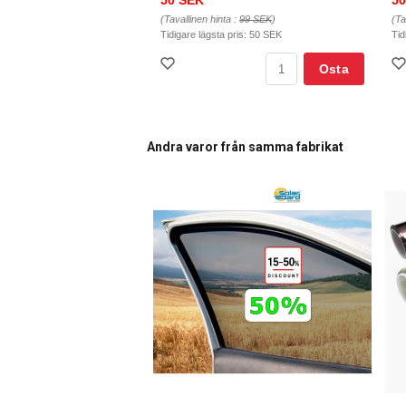
50 SEK
50
(Tavallinen hinta :
99 SEK
)
(Ta
Tidigare lägsta pris:
50 SEK
Tid
Osta
Andra varor från samma fabrikat