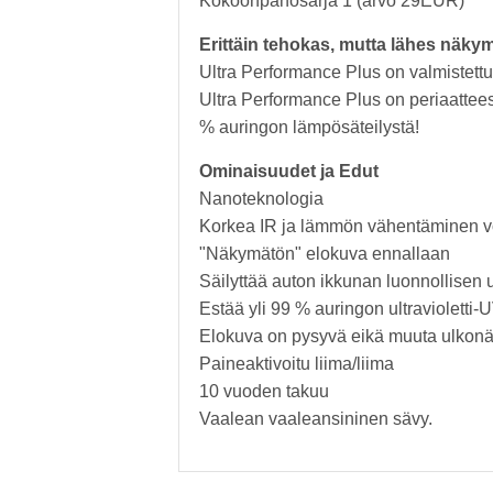
Kokoonpanosarja 1 (arvo 29EUR)
Erittäin tehokas, mutta lähes näkymä
Ultra Performance Plus on valmistett
Ultra Performance Plus on periaattees
% auringon lämpösäteilystä!
Ominaisuudet ja Edut
Nanoteknologia
Korkea IR ja lämmön vähentäminen v
"Näkymätön" elokuva ennallaan
Säilyttää auton ikkunan luonnollisen
Estää yli 99 % auringon ultravioletti-
Elokuva on pysyvä eikä muuta ulkon
Paineaktivoitu liima/liima
10 vuoden takuu
Vaalean vaaleansininen sävy.