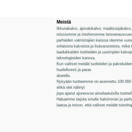
Meistä
Ikkunakalvo, ajovalokalvo, maalisuojakalvo, v
missiomme ja intohimomme lanseerausvuode
parhaiden valmistajien kanssa olemme vuosie
erilaisista kalvoista ja lisävarusteista, mikä
laadukkaiden tuotteiden ja uusimpien kalvo
teknologioiden kanssa.
Kun valitset meidät tuotteiden ja palveluiden 
huolellisesti ja paras
alueella.
Nykyään tuotteemme on asennettu 100.000 a
ehkä olet nähnyt
jopa ajanut ajoneuvoa ainutlaatuisilla tuotte
Haluamme tarjota sinulle halvimman ja parh
laatua ja toivon, että valitset meidät toimitta