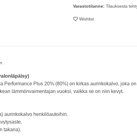
Varastotilanne:
Tilauksesta tehty
Wishlist
n.
valonläpäisy)
tra Performance Plus 20% (80%) on kirkas aurinkokalvo, joka on 
kean lämmönvaimentajan vuoksi, vaikka se on niin kevyt.
la) aurinkokalvo henkilöautoihin.
vytysaste.
en takana).