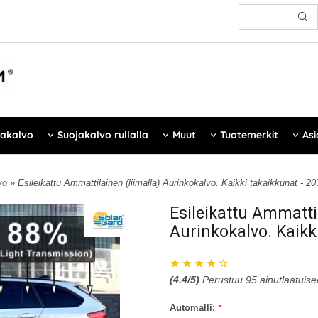
jakalvo
Suojakalvo rullalla
Muut
Tuotemerkit
Asi
lvo
» Esileikattu Ammattilainen (liimalla) Aurinkokalvo. Kaikki takaikkunat -
Esileikattu Ammattil
Aurinkokalvo. Kaikk
(
4.4
/5)
Perustuu
95
ainutlaatuise
Automalli:
*