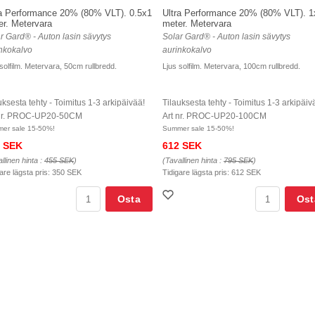
ra Performance 20% (80% VLT). 0.5x1
Ultra Performance 20% (80% VLT). 1
er. Metervara
meter. Metervara
r Gard® - Auton lasin sävytys
Solar Gard® - Auton lasin sävytys
nkokalvo
aurinkokalvo
solfilm. Metervara, 50cm rullbredd.
Ljus solfilm. Metervara, 100cm rullbredd.
uksesta tehty - Toimitus 1-3 arkipäivää!
Tilauksesta tehty - Toimitus 1-3 arkipäiv
 nr. PROC-UP20-50CM
Art nr. PROC-UP20-100CM
er sale 15-50%!
Summer sale 15-50%!
 SEK
612 SEK
llinen hinta :
455 SEK
)
(Tavallinen hinta :
795 SEK
)
are lägsta pris:
350 SEK
Tidigare lägsta pris:
612 SEK
Osta
Ost