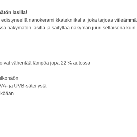
tön lasilla!
u edistyneellä nanokeramiikkatekniikalla, joka tarjoaa viile
sa näkymätön lasilla ja säilyttää näkymän juuri sellaisena kuin
oivat vähentää lämpöä jopa 22 % autossa
 ulkonäön
UVA- ja UVB-säteilystä
äköään