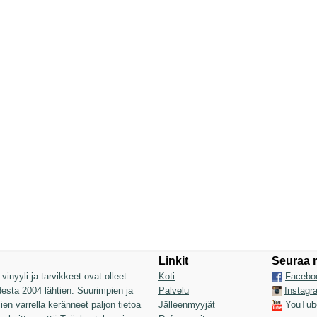
Linkit
Seuraa 
inyyli ja tarvikkeet ovat olleet
Koti
Facebo
sta 2004 lähtien. Suurimpien ja
Palvelu
Instagr
n varrella keränneet paljon tietoa
Jälleenmyyjät
YouTub