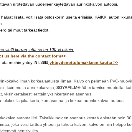
ettavan irrotettavan uudelleenkäytettävän aurinkokalvon autoosi.
haluat lisätä, voit lisätä ostoskoriin useita erilaisia. KAIKKI auton ikkun
n.
ro tai muut tärkeät tiedot.
me vielä kerran, että se on 100 % oikein.
ct us here via the contact form>>
, ota meihin yhteyttä täällä
yhteydenottolomakkeen kautta >>
.
nkokalvo ilman korkealaatuista liimaa. Kalvo on pehmeän PVC-muovin e
oisin kuin muita aurinkokalvoja,
SOYAFILM®
:ää ei tarvitse muotoilla, kut
t, yksinkertaisesti erittäin yksinkertainen asennus.
 tuloksella joka kerta, kun asennat ja kokoat aurinkokalvon autoosi.
inkokalvo automalliisi. Takaikkunoiden asennus kestää enintään noin 30 m
imaa, joka voisi tarttua yhteen ja tuhota kalvon, kalvo on niin helppo koo
tettynä nettisivuilta.