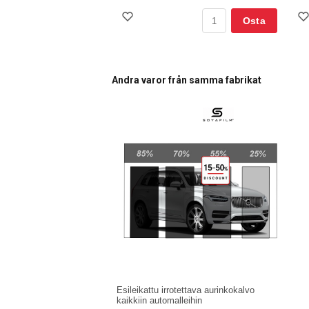
Osta
Andra varor från samma fabrikat
Esileikattu irrotettava aurinkokalvo
kaikkiin automalleihin