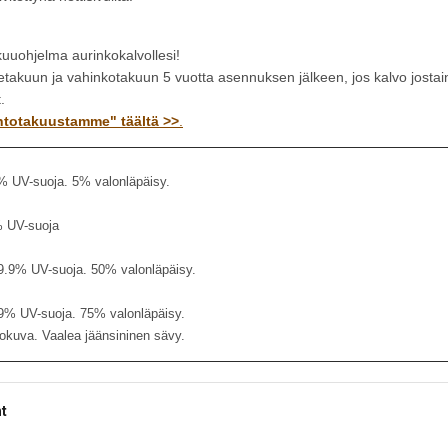
kuuohjelma aurinkokalvollesi!
tetakuun ja vahinkotakuun 5 vuotta asennuksen jälkeen, jos kalvo josta
.
aihtotakuustamme" täältä >>
.
% UV-suoja. 5% valonläpäisy.
% UV-suoja
9.9% UV-suoja. 50% valonläpäisy.
.9% UV-suoja. 75% valonläpäisy.
kuva. Vaalea jäänsininen sävy.
ht