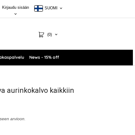
Kirjaudu sisään
SUOMI
(0)
akaspalvelu
News - 15% off
ava aurinkokalvo kaikkiin
iseen arvioon.