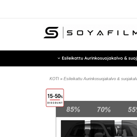
Esileikattu Aurinkosuojakalvo & suo
KOTI
»
Esileikattu Aurinkosuojakalvo & suojaka