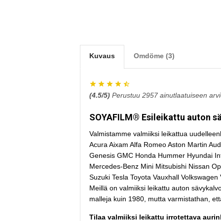
Kuvaus
Omdöme (3)
(
4.5
/5)
Perustuu
2957
ainutlaatuiseen arv
SOYAFILM® Esileikattu auton säv
Valmistamme valmiiksi leikattua uudelleenk
Acura Aixam Alfa Romeo Aston Martin Aud
Genesis GMC Honda Hummer Hyundai Infini
Mercedes-Benz Mini Mitsubishi Nissan O
Suzuki Tesla Toyota Vauxhall Volkswagen 
Meillä on valmiiksi leikattu auton sävykalvo 
malleja kuin 1980, mutta varmistathan, ett
Tilaa valmiiksi leikattu irrotettava auri