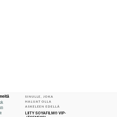
meitä
SINULLE, JOKA
HALUAT OLLA
ok
ASKELEEN EDELLÄ
am
e
LIITY SOYAFILM® VIP-