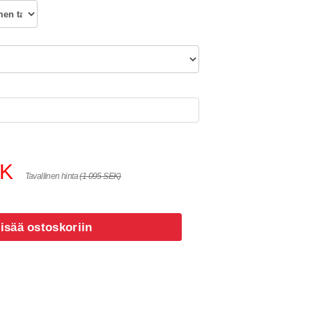
EK
Tavallinen hinta
(1 095 SEK)
isää ostoskoriin