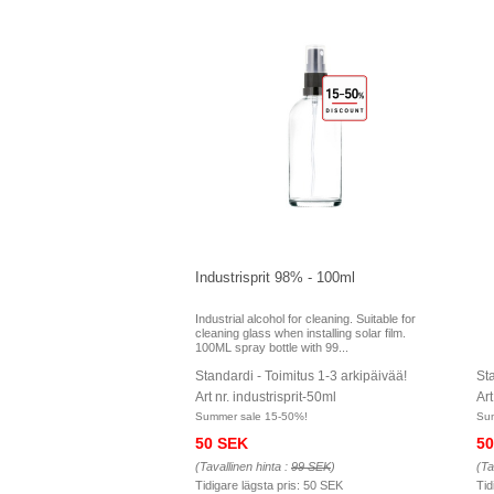
Industrisprit 98% - 100ml
Industrial alcohol for cleaning. Suitable for
cleaning glass when installing solar film.
100ML spray bottle with 99...
Standardi - Toimitus 1-3 arkipäivää!
Sta
Art nr. industrisprit-50ml
Art
Summer sale 15-50%!
Su
50 SEK
50
(Tavallinen hinta :
99 SEK
)
(Ta
Tidigare lägsta pris:
50 SEK
Tid