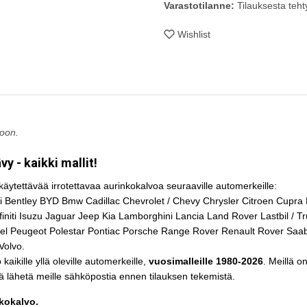
Varastotilanne:
Tilauksesta tehty
Wishlist
ioon.
y - kaikki mallit!
äytettävää irrotettavaa aurinkokalvoa seuraaville automerkeille:
i Bentley BYD Bmw Cadillac Chevrolet / Chevy Chrysler Citroen Cupra
ti Isuzu Jaguar Jeep Kia Lamborghini Lancia Land Rover Lastbil / T
pel Peugeot Polestar Pontiac Porsche Range Rover Renault Rover Sa
Volvo.
kaikille yllä oleville automerkeille,
vuosimalleille 1980-2026
. Meillä 
ä lähetä meille sähköpostia ennen tilauksen tekemistä.
nkokalvo.