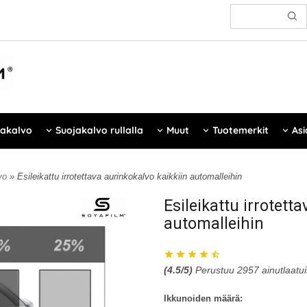
jakalvo
Suojakalvo rullalla
Muut
Tuotemerkit
Asi
lvo
» Esileikattu irrotettava aurinkokalvo kaikkiin automalleihin
Esileikattu irrotett
automalleihin
(
4.5
/5)
Perustuu
2957
ainutlaatu
Ikkunoiden määrä: