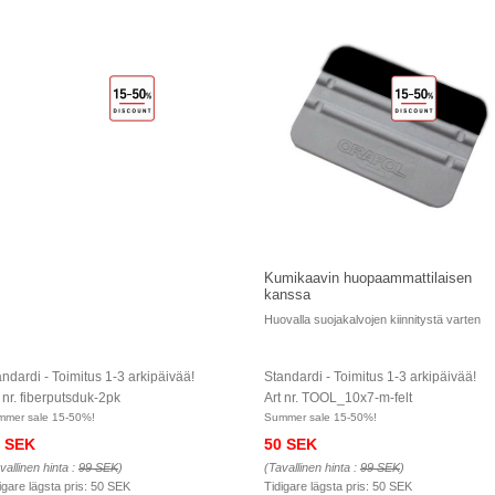
Kumikaavin huopaammattilaisen
kanssa
Huovalla suojakalvojen kiinnitystä varten
ndardi - Toimitus 1-3 arkipäivää!
Standardi - Toimitus 1-3 arkipäivää!
 nr. fiberputsduk-2pk
Art nr. TOOL_10x7-m-felt
mmer sale 15-50%!
Summer sale 15-50%!
 SEK
50 SEK
vallinen hinta :
99 SEK
)
(Tavallinen hinta :
99 SEK
)
igare lägsta pris:
50 SEK
Tidigare lägsta pris:
50 SEK