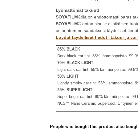
Lyömättömät takuut!
SOYAFILM®
:llä on ehdottomasti paras ta
SOYAFILM®
antaa sinulle elinikäisen tuo
ostoehtomme saadaksesi täydelliset tiedot
Löydät täydelliset tiedot "takuu- ja v
85% BLACK
Dark black car tint. 85% lämmönpoisto. 99.9
70% BLACK LIGHT
Light dark car tint. 65% lämmönpoisto. 99.9
50% LIGHT
Lightly smoky car tint. 55% lämmönpoisto. 9
25% SUPERLIGHT
Super bright car tint. 90% lämmönpoisto. 99
NCS™ Nano Ceramic Supercool. Erityinen elo
People who bought this product also boug