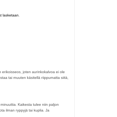
at lasketaan.
rikoisseos, joten aurinkokalvoa ei ole
istaa tai muuten käsitellä riippumatta siitä,
inuuttia. Kaikesta tulee niin paljon
ta ilman ryppyjä tai kuplia. Ja