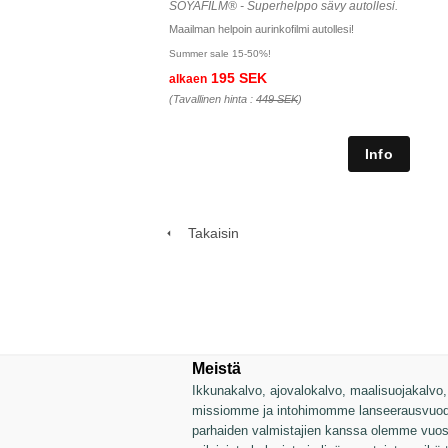
SOYAFILM® - Superhelppo sävy autollesi.
Maailman helpoin aurinkofilmi autollesi!
Summer sale 15-50%!
195 SEK
alkaen
(Tavallinen hinta :
449 SEK
)
Takaisin
Meistä
Ikkunakalvo, ajovalokalvo, maalisuojakalvo, v
missiomme ja intohimomme lanseerausvuode
parhaiden valmistajien kanssa olemme vuosie