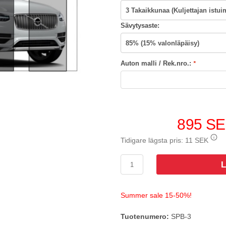
Sävytysaste:
Auton malli / Rek.nro.:
*
895 S
Tidigare lägsta pris:
11 SEK
L
Summer sale 15-50%!
Tuotenumero:
SPB-3