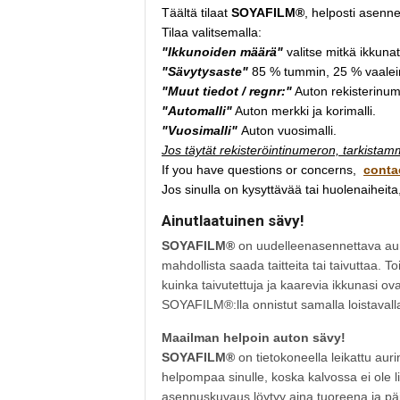
Täältä tilaat
SOYAFILM®
, helposti asenn
Tilaa valitsemalla:
"Ikkunoiden määrä"
valitse mitkä ikkunat 
"Sävytysaste"
85 % tummin, 25 % vaalei
"Muut tiedot / regnr:"
Auton rekisterinume
"Automalli"
Auton merkki ja korimalli.
"Vuosimalli"
Auton vuosimalli.
Jos täytät rekisteröintinumeron, tarkistam
If you have questions or concerns,
conta
Jos sinulla on kysyttävää tai huolenaiheita
Ainutlaatuinen sävy!
SOYAFILM®
on uudelleenasennettava auri
mahdollista saada taitteita tai taivuttaa. T
kuinka taivutettuja ja kaarevia ikkunasi ova
SOYAFILM®:lla onnistut samalla loistavalla
Maailman helpoin auton sävy!
SOYAFILM®
on tietokoneella leikattu aur
helpompaa sinulle, koska kalvossa ei ole li
asennuskuvaus löytyy aina tuoreena ja päivi