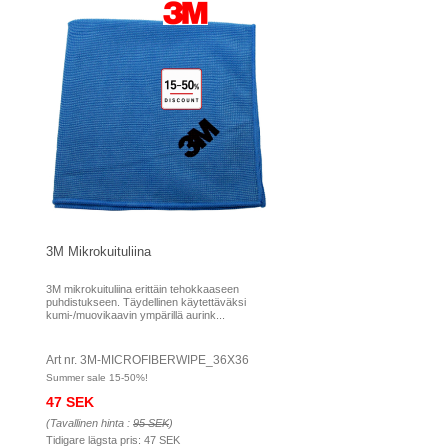
3M Mikrokuituliina
3M mikrokuituliina erittäin tehokkaaseen
puhdistukseen. Täydellinen käytettäväksi
kumi-/muovikaavin ympärillä aurink...
Art nr. 3M-MICROFIBERWIPE_36X36
Summer sale 15-50%!
47 SEK
(Tavallinen hinta :
95 SEK
)
Tidigare lägsta pris:
47 SEK