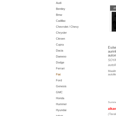
Audi
Bentley
Bmw
Cadillac
Chevrolet / Chevy
Chrysler
Citroen
Cupra
Esile
Dacia
aurin
autom
Daewoo
SOYA
Dodge
autoll
Ferrari
Maailm
Fiat
autolle
Ford
Genesis
GMC
Honda
Summe
Hummer
alka
Hyundai
(Taval