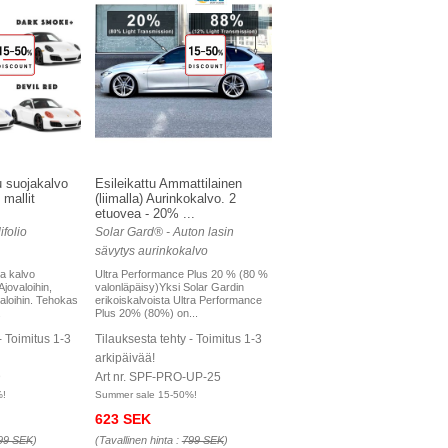
u suojakalvo
Esileikattu Ammattilainen
mallit
(liimalla) Aurinkokalvo. 2
etuovea - 20% ...
folio
Solar Gard® - Auton lasin
sävytys aurinkokalvo
a kalvo
Ultra Performance Plus 20 % (80 %
Ajovaloihin,
valonläpäisy)Yksi Solar Gardin
aloihin. Tehokas
erikoiskalvoista Ultra Performance
.
Plus 20% (80%) on...
- Toimitus 1-3
Tilauksesta tehty - Toimitus 1-3
arkipäivää!
D
Art nr. SPF-PRO-UP-25
%!
Summer sale 15-50%!
623 SEK
99 SEK
)
(Tavallinen hinta :
799 SEK
)