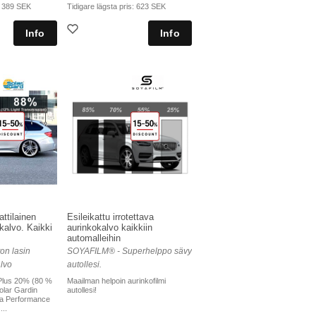
:
389 SEK
Tidigare lägsta pris:
623 SEK
ttilainen
Esileikattu irrotettava
okalvo. Kaikki
aurinkokalvo kaikkiin
automalleihin
on lasin
SOYAFILM® - Superhelppo sävy
lvo
autollesi.
Plus 20% (80 %
Maailman helpoin aurinkofilmi
olar Gardin
autollesi!
tra Performance
..