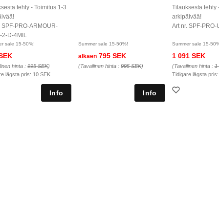
ksesta tehty - Toimitus 1-3
Tilauksesta tehty 
äivää!
arkipäivää!
nr. SPF-PRO-ARMOUR-
Art nr. SPF-PRO-
-2-D-4MIL
r sale 15-50%!
Summer sale 15-50%!
Summer sale 15-50
 SEK
795 SEK
1 091 SEK
alkaen
linen hinta :
995 SEK
)
(Tavallinen hinta :
995 SEK
)
(Tavallinen hinta :
1
re lägsta pris:
10 SEK
Tidigare lägsta pris