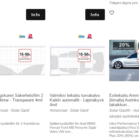
Tidigare lägsta pris
gskuren Säkerhetsfilm 2
Valmiiksi leikattu turvakalvo
Esileikattu Amma
örrar - Transparant 4mil
Kaikki automallit - Läpinäkyvä
(liimalla) Aurink
4mil
takaikkun...
coat - Solar Gard
Armorcoat - Solar Gard
Solar Gard® - Aut
sävytys aurinkoka
ersyddsfilm för 2 framdörrar
Splittersyddsfilm för Audi BMW
Ultra Performance 
Ferrari Ford MB Porsche Saab
valonläpäisy)Yksi S
Volvo VW mm...
erikoiskalvoista Ul
Plus 20% (80%) on .