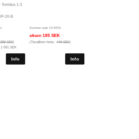
- Toimitus 1-3
UP-20-B
%!
Summer sale 15-50%!
195 SEK
alkaen
 399 SEK
)
(Tavallinen hinta :
449 SEK
)
:
1 091 SEK