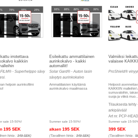
ikattu irrotettava
Esileikattu ammattilainen
Valmiiksi leikatt
kokalvo kaikkiin
aurinkokalvo - kaikki
valaisee KAIKKI 
alleihin
automallit!
FILM® - Superhelppo sävy
Solar Gard® - Auton lasin
ProShield® vinyyli
esi.
sävytys aurinkokalvo
an helpoin aurinkofilmi
Ammattilaisten käyttämä
Helposti asennettav
si!
aurinkokalvo maailmassa
KAIKKIIN malleihin! 
sumuvaloihin, takav
suoja ja viileä muo..
Tilauksesta tehty 
arkipäivää!
Art nr. PCP-HEA
r sale 15-50%!
Summer sale 15-50%!
Summer sale 15-50
195 SEK
195 SEK
399 SEK
en
alkaen
linen hinta :
349 SEK
)
(Tavallinen hinta :
349 SEK
)
(Tavallinen hinta :
5