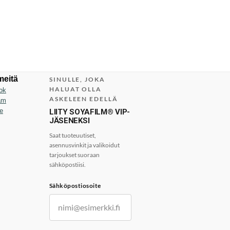
meitä
SINULLE, JOKA
HALUAT OLLA
ok
ASKELEEN EDELLÄ
am
e
LIITY SOYAFILM® VIP-
JÄSENEKSI
Saat tuoteuutiset,
asennusvinkit ja valikoidut
tarjoukset suoraan
sähköpostiisi.
Sähköpostiosoite