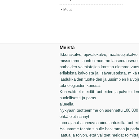
Muut
Meistä
Ikkunakalvo, ajovalokalvo, maalisuojakalvo, v
missiomme ja intohimomme lanseerausvuode
parhaiden valmistajien kanssa olemme vuosie
erilaisista kalvoista ja lisävarusteista, mikä
laadukkaiden tuotteiden ja uusimpien kalvo
teknologioiden kanssa.
Kun valitset meidät tuotteiden ja palveluiden 
huolellisesti ja paras
alueella.
Nykyään tuotteemme on asennettu 100.000 a
ehkä olet nähnyt
jopa ajanut ajoneuvoa ainutlaatuisilla tuotte
Haluamme tarjota sinulle halvimman ja parh
laatua ja toivon, että valitset meidät toimitta