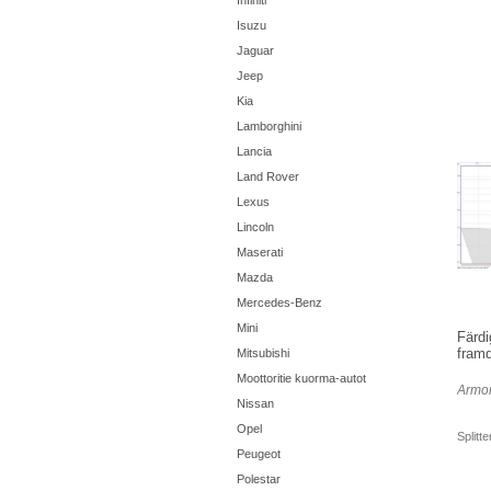
Infiniti
Isuzu
Jaguar
Jeep
Kia
Lamborghini
Lancia
Land Rover
Lexus
Lincoln
Maserati
Mazda
Mercedes-Benz
Mini
Färdi
framd
Mitsubishi
Moottoritie kuorma-autot
Armor
Nissan
Opel
Splitt
Peugeot
Polestar