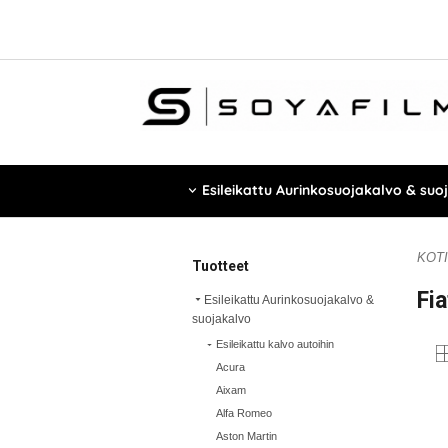
Esileikattu Aurinkosuojakalvo & suo
KOTI
Tuotteet
Fia
Esileikattu Aurinkosuojakalvo &
suojakalvo
Esileikattu kalvo autoihin
Acura
Aixam
Alfa Romeo
Aston Martin