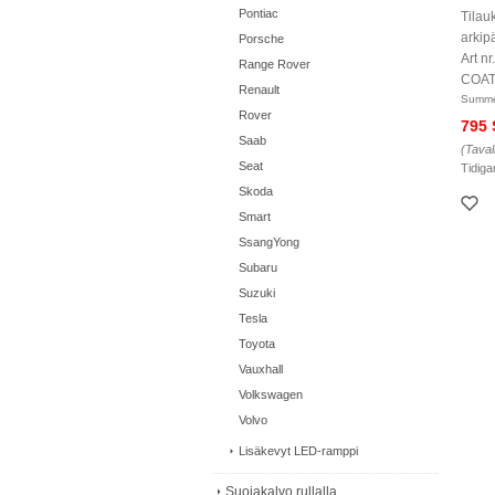
Pontiac
Tilau
arkip
Porsche
Art 
Range Rover
COAT
Renault
Summe
Rover
795
Saab
(Taval
Seat
Tidiga
Skoda
Smart
SsangYong
Subaru
Suzuki
Tesla
Toyota
Vauxhall
Volkswagen
Volvo
Lisäkevyt LED-ramppi
Suojakalvo rullalla