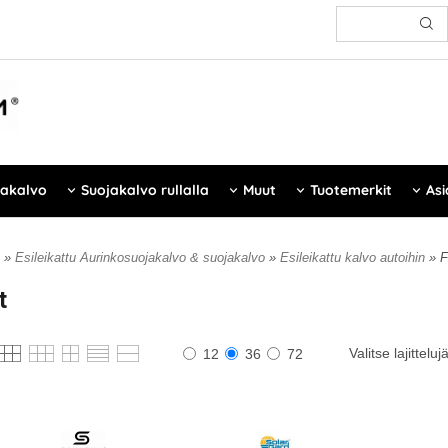
jakalvo
Suojakalvo rullalla
Muut
Tuotemerkit
Asi
»
Esileikattu Aurinkosuojakalvo & suojakalvo
»
Esileikattu kalvo autoihin
» F
t
Valitse lajitteluj
12
36
72