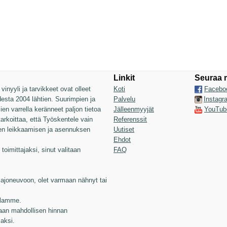
Linkit
Seuraa 
inyyli ja tarvikkeet ovat olleet
Koti
Facebo
sta 2004 lähtien. Suurimpien ja
Palvelu
Instagr
n varrella keränneet paljon tietoa
Jälleenmyyjät
YouTub
 tarkoittaa, että Työskentele vain
Referenssit
jen leikkaamisen ja asennuksen
Uutiset
Ehdot
toimittajaksi, sinut valitaan
FAQ
joneuvoon, olet varmaan nähnyt tai
illamme.
aan mahdollisen hinnan
jaksi.