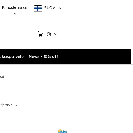
Kirjaudu sisään
SUOMI
(0)
akaspalvelu
News - 15% off
iat
ärjestys