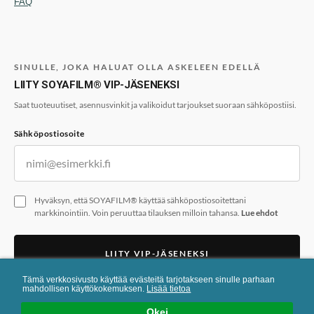
FAQ
SINULLE, JOKA HALUAT OLLA ASKELEEN EDELLÄ
LIITY SOYAFILM® VIP-JÄSENEKSI
Saat tuoteuutiset, asennusvinkit ja valikoidut tarjoukset suoraan sähköpostiisi.
Sähköpostiosoite
Hyväksyn, että SOYAFILM® käyttää sähköpostiosoitettani
markkinointiin. Voin peruuttaa tilauksen milloin tahansa.
Lue ehdot
LIITY VIP-JÄSENEKSI
Tämä verkkosivusto käyttää evästeitä tarjotakseen sinulle parhaan
Lomaketta suojaa reCAPTCHA. Googlen
tietosuojakäytäntö
ja
käyttöehdot
mahdollisen käyttökokemuksen.
Lisää tietoa
ovat voimassa.
Okei