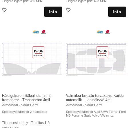
Tidigare lägsta pris:
389 SEK
Tidigare lägsta pris:
623 SEK
Färdigskuren Säkerhetsfilm 2
Valmiiksi leikattu turvakalvo Kaikki
framdörrar - Transparant 4mil
automallit - Läpinäkyvä 4mil
Armorcoat - Solar Gard
Armorcoat - Solar Gard
Splittersyddsfilm för 2 framdörrar
Splittersyddsfilm för Audi BMW Ferrari Ford
MB Porsche Saab Volvo VW mm...
Tilauksesta tehty - Toimitus 1-3