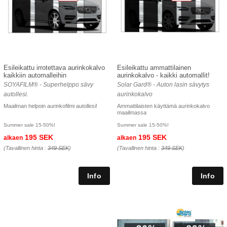
Esileikattu irrotettava aurinkokalvo
Esileikattu ammattilainen
kaikkiin automalleihin
aurinkokalvo - kaikki automallit!
SOYAFILM® - Superhelppo sävy
Solar Gard® - Auton lasin sävytys
autollesi.
aurinkokalvo
Maailman helpoin aurinkofilmi autollesi!
Ammattilaisten käyttämä aurinkokalvo
maailmassa
Summer sale 15-50%!
Summer sale 15-50%!
195 SEK
195 SEK
alkaen
alkaen
(Tavallinen hinta :
349 SEK
)
(Tavallinen hinta :
349 SEK
)