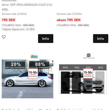
arkipäivää!
Art nr. SPF-PRO-ARMOUR-COAT-2-D-
4MIL
Summer sale 15-50%!
Summer sale 15-50%!
795 SEK
795 SEK
alkaen
(Tavallinen hinta :
995 SEK
)
(Tavallinen hinta :
995 SEK
)
Tidigare lägsta pris:
10 SEK