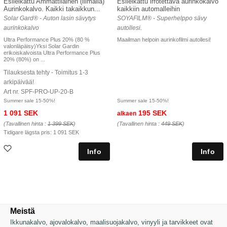
Esileikattu Ammattilainen (liimalla)
Esileikattu irrotettava aurinkokalvo
Aurinkokalvo. Kaikki takaikkun...
kaikkiin automalleihin
Solar Gard® - Auton lasin sävytys
SOYAFILM® - Superhelppo sävy
aurinkokalvo
autollesi.
Ultra Performance Plus 20% (80 %
Maailman helpoin aurinkofilmi autollesi!
valonläpäisy)Yksi Solar Gardin
erikoiskalvoista Ultra Performance Plus
20% (80%) on ...
Tilauksesta tehty - Toimitus 1-3
arkipäivää!
Art nr. SPF-PRO-UP-20-B
Summer sale 15-50%!
Summer sale 15-50%!
1 091 SEK
195 SEK
alkaen
(Tavallinen hinta :
1 399 SEK
)
(Tavallinen hinta :
449 SEK
)
Tidigare lägsta pris:
1 091 SEK
Meistä
Ikkunakalvo, ajovalokalvo, maalisuojakalvo, vinyyli ja tarvikkeet ovat