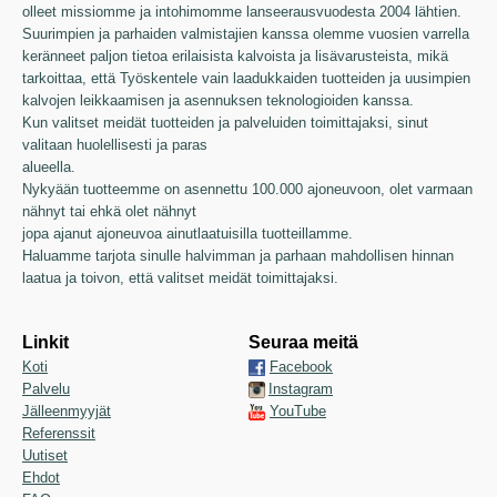
olleet missiomme ja intohimomme lanseerausvuodesta 2004 lähtien.
Suurimpien ja parhaiden valmistajien kanssa olemme vuosien varrella
keränneet paljon tietoa erilaisista kalvoista ja lisävarusteista, mikä
tarkoittaa, että Työskentele vain laadukkaiden tuotteiden ja uusimpien
kalvojen leikkaamisen ja asennuksen teknologioiden kanssa.
Kun valitset meidät tuotteiden ja palveluiden toimittajaksi, sinut
valitaan huolellisesti ja paras
alueella.
Nykyään tuotteemme on asennettu 100.000 ajoneuvoon, olet varmaan
nähnyt tai ehkä olet nähnyt
jopa ajanut ajoneuvoa ainutlaatuisilla tuotteillamme.
Haluamme tarjota sinulle halvimman ja parhaan mahdollisen hinnan
laatua ja toivon, että valitset meidät toimittajaksi.
Linkit
Seuraa meitä
Koti
Facebook
Palvelu
Instagram
Jälleenmyyjät
YouTube
Referenssit
Uutiset
Ehdot