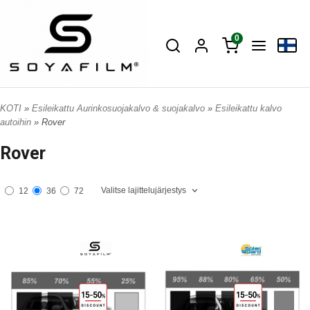
0
KOTI
»
Esileikattu Aurinkosuojakalvo & suojakalvo
»
Esileikattu kalvo
autoihin
» Rover
Rover
Valitse lajittelujärjestys
12
36
72