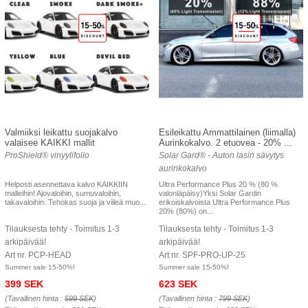
Valmiiksi leikattu suojakalvo
Esileikattu Ammattilainen (liimalla)
valaisee KAIKKI mallit
Aurinkokalvo. 2 etuovea - 20% ...
ProShield® vinyylifolio
Solar Gard® - Auton lasin sävytys
aurinkokalvo
Helposti asennettava kalvo KAIKKIIN
Ultra Performance Plus 20 % (80 %
malleihin! Ajovaloihin, sumuvaloihin,
valonläpäisy)Yksi Solar Gardin
takavaloihin. Tehokas suoja ja viileä muo...
erikoiskalvoista Ultra Performance Plus
20% (80%) on...
Tilauksesta tehty - Toimitus 1-3
Tilauksesta tehty - Toimitus 1-3
arkipäivää!
arkipäivää!
Art nr. PCP-HEAD
Art nr. SPF-PRO-UP-25
Summer sale 15-50%!
Summer sale 15-50%!
399 SEK
623 SEK
(Tavallinen hinta :
599 SEK
)
(Tavallinen hinta :
799 SEK
)